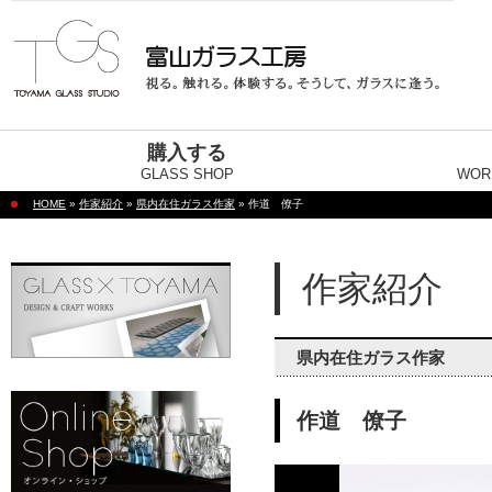
購入する
GLASS SHOP
WOR
HOME
»
作家紹介
»
県内在住ガラス作家
» 作道 僚子
作家紹介
県内在住ガラス作家
作道 僚子