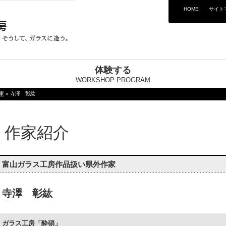
HOME
サイト
体験する
WORKSHOP PROGRAM
家
» 寺澤 彰紘
作家紹介
富山ガラス工房作品扱い県外作家
寺澤 彰紘
ガラス工房「酔硝」