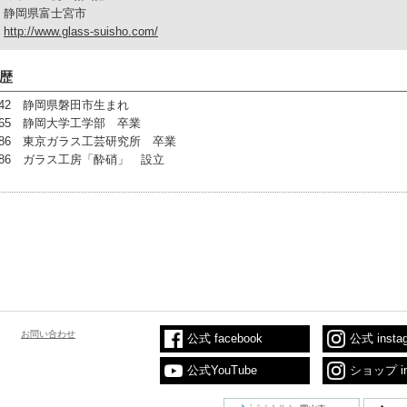
静岡県富士宮市
http://www.glass-suisho.com/
歴
942 静岡県磐田市生まれ
965 静岡大学工学部 卒業
986 東京ガラス工芸研究所 卒業
986 ガラス工房「酔硝」 設立
お問い合わせ
公式 facebook
公式 insta
公式YouTube
ショップ in