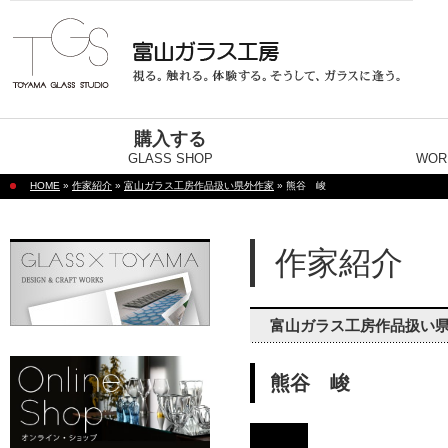
購入する
GLASS SHOP
WOR
HOME
»
作家紹介
»
富山ガラス工房作品扱い県外作家
» 熊谷 峻
作家紹介
富山ガラス工房作品扱い
熊谷 峻