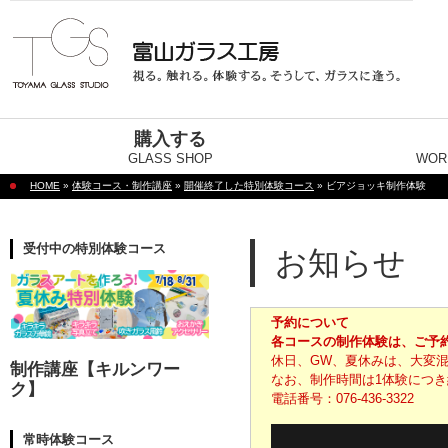
購入する
GLASS SHOP
WOR
HOME
»
体験コース・制作講座
»
開催終了した特別体験コース
» ビアジョッキ制作体験
受付中の特別体験コース
お知らせ
予約について
各コースの制作体験は、ご予
休日、GW、夏休みは、大変
制作講座【キルンワー
なお、制作時間は1体験につき
ク】
電話番号：076-436-3322
常時体験コース